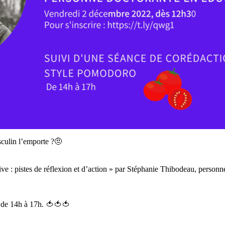
sculin l’emporte ?🤨
ive : pistes de réflexion et d’action » par Stéphanie Thibodeau, perso
o de 14h à 17h. 🍅🍅🍅