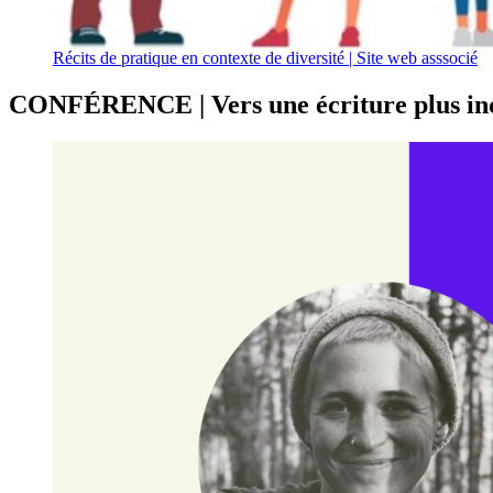
Récits de pratique en contexte de diversité | Site web asssocié
CONFÉRENCE | Vers une écriture plus inclus