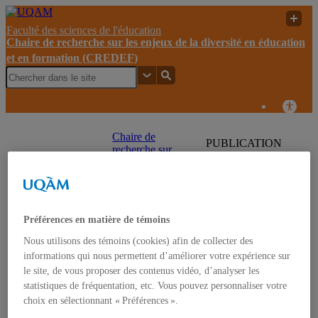
Faculté des sciences de l'éducation
Chaire de recherche sur les enjeux de la diversité en éducation
et en formation (CREDEF)
Chaire de
PUBLICATION
recherche sur
| Le guide
les enjeux de la
« Aborder des
UQAM
diversité en
thèmes sensibles
éducation et en
avec les élèves »,
formation
nouvelle édition
(CREDEF)
Préférences en matière de témoins
Nous utilisons des témoins (cookies) afin de collecter des
Chaire de recherche sur les enjeux de la diversité en
éducation et en formation (CREDEF)
informations qui nous permettent d’améliorer votre expérience sur
le site, de vous proposer des contenus vidéo, d’analyser les
statistiques de fréquentation, etc. Vous pouvez personnaliser votre
Accueil
choix en sélectionnant « Préférences ».
À propos