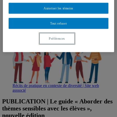
L’équipe
Recherche
Autoriser les témoins
Partenaires
Nous joindre
Facebook
Tout refuser
Préférences
Récits de pratique en contexte de diversité | Site web
asssocié
PUBLICATION | Le guide « Aborder des
thèmes sensibles avec les élèves »,
nouvelle édition