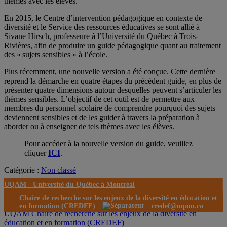
thèmes avec les élèves.
En 2015, le Centre d’intervention pédagogique en contexte de
diversité et le Service des ressources éducatives se sont allié à
Sivane Hirsch, professeure à l’Université du Québec à Trois-
Rivières, afin de produire un guide pédagogique quant au traitement
des « sujets sensibles » à l’école.
Plus récemment, une nouvelle version a été conçue. Cette dernière
reprend la démarche en quatre étapes du précédent guide, en plus de
présenter quatre dimensions autour desquelles peuvent s’articuler les
thèmes sensibles. L’objectif de cet outil est de permettre aux
membres du personnel scolaire de comprendre pourquoi des sujets
deviennent sensibles et de les guider à travers la préparation à
aborder ou à enseigner de tels thèmes avec les élèves.
Pour accéder à la nouvelle version du guide, veuillez
cliquer
ICI
.
Catégorie :
Non classé
UQAM -
Université du Québec à Montréal
Chaire de recherche sur les enjeux de la diversité en éducation et
en formation (CREDEF)
credef@uqam.ca
UQAM
Chaire de recherche sur les enjeux de la diversité en
éducation et en formation (CREDEF)